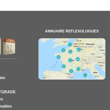
ANNUAIRE REFLEXOLOGUES
tes
STGRADE
on
isation