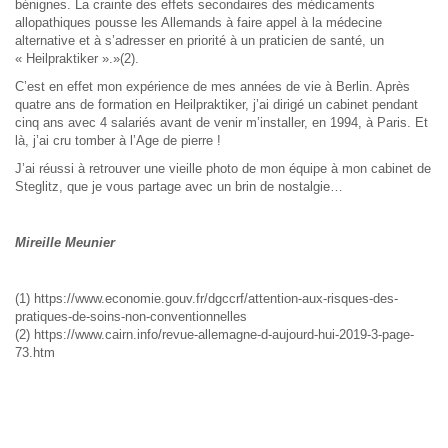
bénignes. La crainte des effets secondaires des médicaments
allopathiques pousse les Allemands à faire appel à la médecine
alternative et à s’adresser en priorité à un praticien de santé, un
« Heilpraktiker ».»(2).
C’est en effet mon expérience de mes années de vie à Berlin. Après
quatre ans de formation en Heilpraktiker, j’ai dirigé un cabinet pendant
cinq ans avec 4 salariés avant de venir m’installer, en 1994, à Paris. Et
là, j’ai cru tomber à l’Age de pierre !
J’ai réussi à retrouver une vieille photo de mon équipe à mon cabinet de
Steglitz, que je vous partage avec un brin de nostalgie…
Mireille Meunier
(1) https://www.economie.gouv.fr/dgccrf/attention-aux-risques-des-
pratiques-de-soins-non-conventionnelles
(2) https://www.cairn.info/revue-allemagne-d-aujourd-hui-2019-3-page-
73.htm